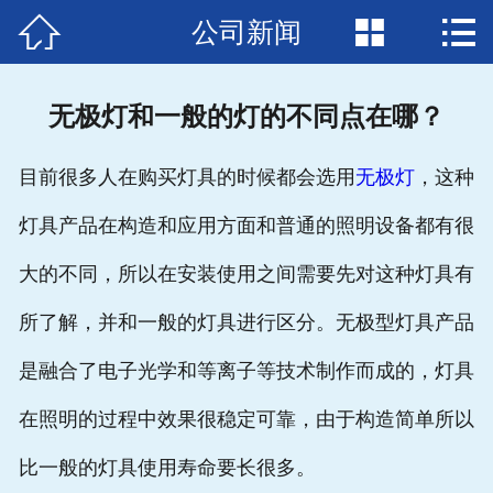



公司新闻
首页

关于我们
无极灯和一般的灯的不同点在哪？
产品中心
目前很多人在购买灯具的时候都会选用
无极灯
，这种
新闻中心
灯具产品在构造和应用方面和普通的照明设备都有很
生产设备
大的不同，所以在安装使用之间需要先对这种灯具有
资质荣誉
所了解，并和一般的灯具进行区分。无极型灯具产品
工程案例
是融合了电子光学和等离子等技术制作而成的，灯具
在照明的过程中效果很稳定可靠，由于构造简单所以
人才招聘
比一般的灯具使用寿命要长很多。
下载中心