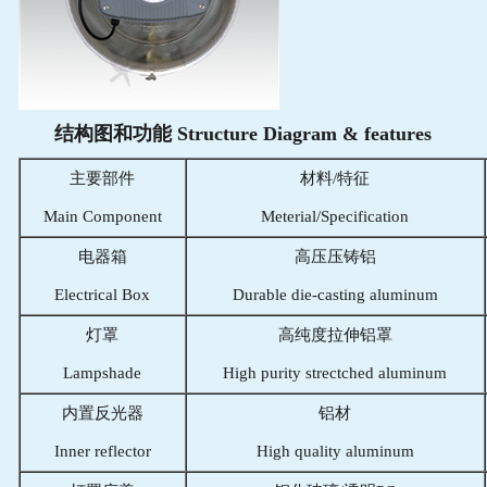
结构图和功能 Structure Diagram & features
主要部件
材料/特征
Main Component
Meterial/Specification
电器箱
高压压铸铝
Electrical Box
Durable die-casting aluminum
灯罩
高纯度拉伸铝罩
Lampshade
High purity strectched aluminum
内置反光器
铝材
Inner reflector
High quality aluminum