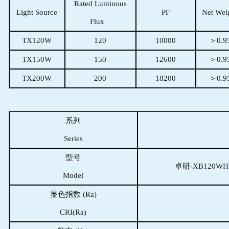
Rated Luminous
Light Source
PF
Net Wei
Flux
TX120W
120
10000
＞0.9
TX150W
150
12600
＞0.9
TX200W
200
18200
＞0.9
系列
Series
型号
卓研-XB120WH
Model
显色指数 (Ra)
CRI(Ra)