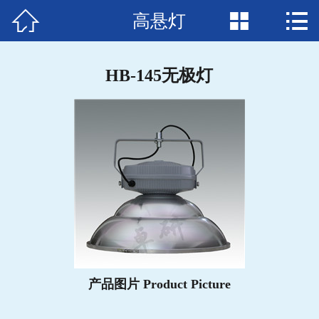



高悬灯
首页

关于我们
HB-145无极灯
产品中心
新闻中心
生产设备
资质荣誉
工程案例
人才招聘
产品图片 Product Picture
下载中心