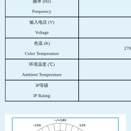
频率 (Hz)
Frequency
输入电压 (V)
Voltage
色温 (K)
270
Color Temperature
环境温度 (℃)
Ambient Temperature
IP等级
IP Rating