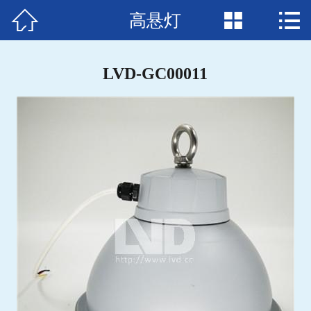



高悬灯
首页

关于我们
LVD-GC00011
产品中心
新闻中心
生产设备
资质荣誉
工程案例
人才招聘
下载中心